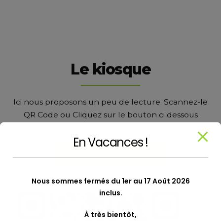
modal-check
Le kiosque
Ici nous proposons un peu de lecture. Scannez-le
QR Code ou Cliquez sur le bouton ci dessous
En Vacances !
VISITER NOTRE KIOSQUE
Nous sommes fermés du 1er au 17 Août 2026
inclus.
À très bientôt,